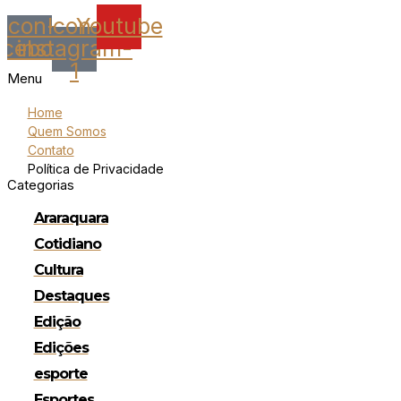
Icon-
Icon-
Youtube
acebook
instagram-
1
Menu
Home
Quem Somos
Contato
Política de Privacidade
Categorias
Araraquara
Cotidiano
Cultura
Destaques
Edição
Edições
esporte
Esportes