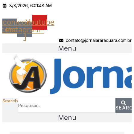
Ir
8/8/2026, 6:01:48 AM
para
o
Icon-
Icon-
Youtube
conteúdo
acebook
instagram-
1
contato@jornalararaquara.com.br
Menu
Search
SEARC
Menu