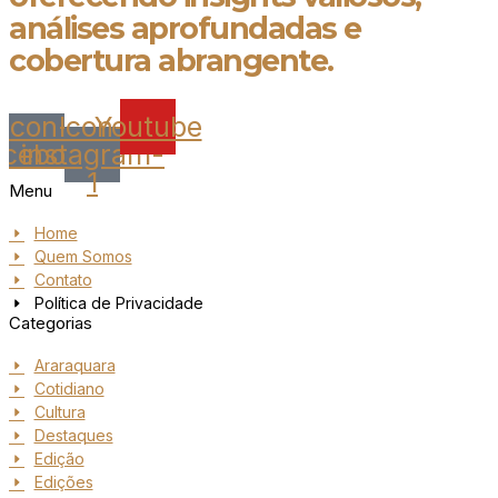
análises aprofundadas e
cobertura abrangente.
Icon-
Icon-
Youtube
acebook
instagram-
1
Menu
Home
Quem Somos
Contato
Política de Privacidade
Categorias
Araraquara
Cotidiano
Cultura
Destaques
Edição
Edições