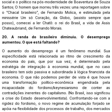
social e o político na pós-modernidade de Boaventura de Souza
Santos; O homem que morreu três vezes: uma reportagem sobre
o “Chacal brasileiro”, de Fernando Molica, e estimulada pela
minissérie Um só Coração, da Globo, (assisto sempre que
posso), comecei a ler Chatô: o rei do Brasil, a vida de Assis
Chateaubriand, de Fernando Morais.
20. A renda do brasileiro diminuiu. O desemprego
aumentou. O que está faltando?
O aumento do desemprego é um fenômeno mundial. Sua
especificidade está relacionada ao ritmo de crescimento da
economia do país, que por sua vez, é determinado pela
estratégia de integração à economia mundial, que no caso
brasileiro tem sido passiva e subordinada à lógica financista da
economia. O que não podemos perder de vista é que houve
uma transformação político-econômica engendrada pela
incapacidade do fordismo/keynesianismo de conter as
contradições inerentes do capitalismo. (No Brasil, isso significou
a crise do Estado desenvolvimentista). Confrontando-se com a
rigidez do fordismo, o novo regime de acumulação forjado se
apóia na flexibilidade dos processos de trabalho, dos mercados