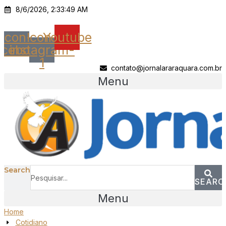
Ir
8/6/2026, 2:33:49 AM
para
o
Icon-
Icon-
Youtube
conteúdo
acebook
instagram-
1
contato@jornalararaquara.com.br
Menu
Search
SEARC
Menu
Home
Cotidiano