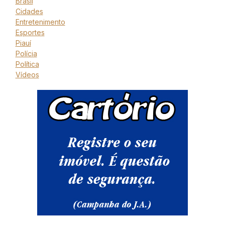
Brasil
Cidades
Entretenimento
Esportes
Piauí
Polícia
Política
Vídeos