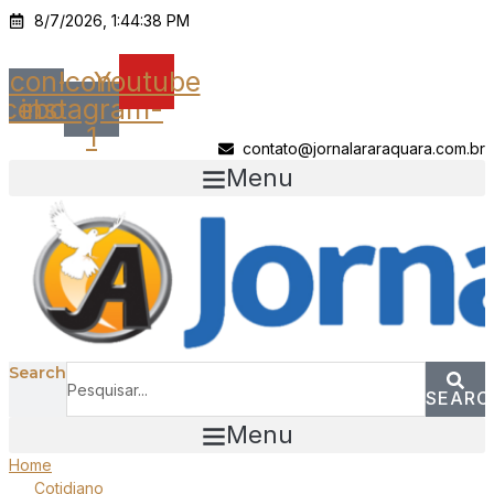
Ir
8/7/2026, 1:44:38 PM
para
o
Icon-
Icon-
Youtube
conteúdo
acebook
instagram-
1
contato@jornalararaquara.com.br
Menu
Search
SEARC
Menu
Home
Cotidiano