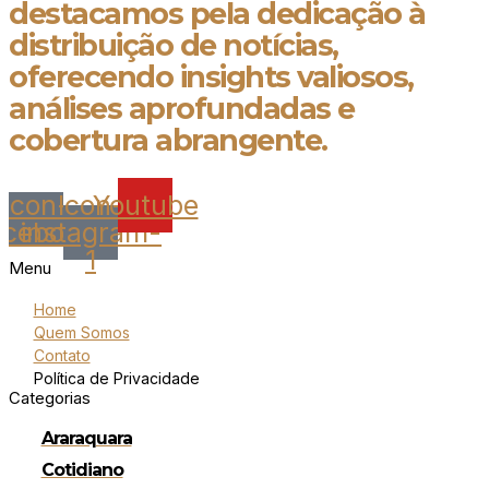
destacamos pela dedicação à
distribuição de notícias,
oferecendo insights valiosos,
análises aprofundadas e
cobertura abrangente.
Icon-
Icon-
Youtube
acebook
instagram-
1
Menu
Home
Quem Somos
Contato
Política de Privacidade
Categorias
Araraquara
Cotidiano