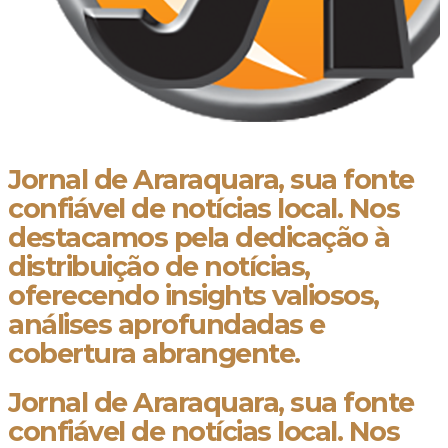
Jornal de Araraquara, sua fonte
confiável de notícias local. Nos
destacamos pela dedicação à
distribuição de notícias,
oferecendo insights valiosos,
análises aprofundadas e
cobertura abrangente.
Jornal de Araraquara, sua fonte
confiável de notícias local. Nos