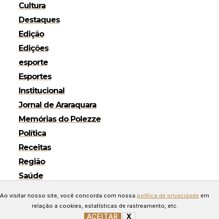
Cultura
Destaques
Edição
Edições
esporte
Esportes
Institucional
Jornal de Araraquara
Memórias do Polezze
Política
Receitas
Região
Saúde
Copyright © 2024 Todos os
Ao visitar nosso site, você concorda com nossa
política de privacidade
em
direitos reservados. Desenvolvido
relação a cookies, estatísticas de rastreamento, etc.
ACEITAR
X
GERENCIAR COOKIES