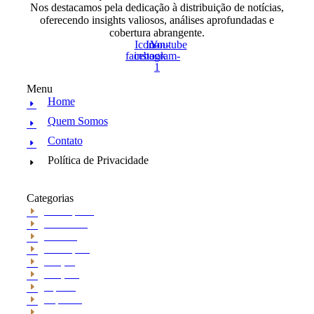
Nos destacamos pela dedicação à distribuição de notícias,
oferecendo insights valiosos, análises aprofundadas e
cobertura abrangente.
Icon-
Icon-
Youtube
facebook
instagram-
1
Menu
Home
Quem Somos
Contato
Política de Privacidade
Categorias
Araraquara
Cotidiano
Cultura
Destaques
Edição
Edições
esporte
Esportes
Institucional