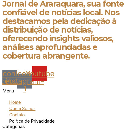
Jornal de Araraquara, sua fonte
confiável de notícias local. Nos
destacamos pela dedicação à
distribuição de notícias,
oferecendo insights valiosos,
análises aprofundadas e
cobertura abrangente.
Icon-
Icon-
Youtube
acebook
instagram-
1
Menu
Home
Quem Somos
Contato
Política de Privacidade
Categorias