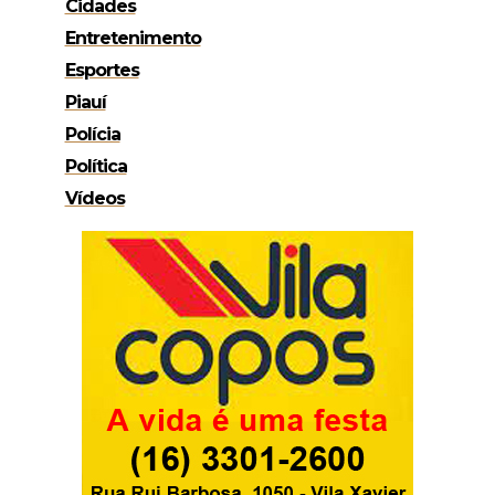
Cidades
Entretenimento
Esportes
Piauí
Polícia
Política
Vídeos