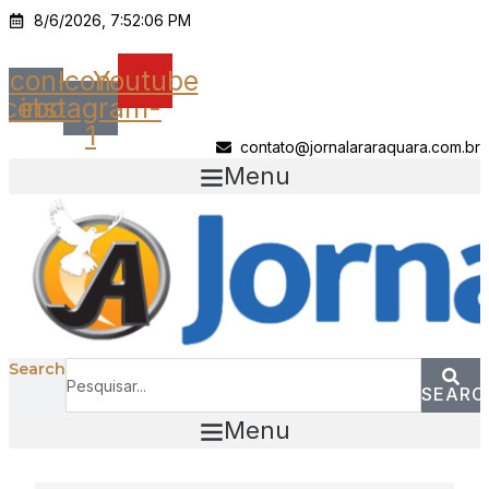
Ir
8/6/2026, 7:52:06 PM
para
o
Icon-
Icon-
Youtube
conteúdo
acebook
instagram-
1
contato@jornalararaquara.com.br
Menu
Search
SEARC
Menu