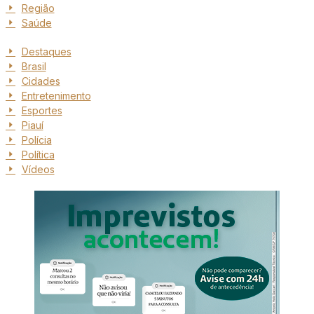
Região
Saúde
Destaques
Brasil
Cidades
Entretenimento
Esportes
Piauí
Polícia
Política
Vídeos