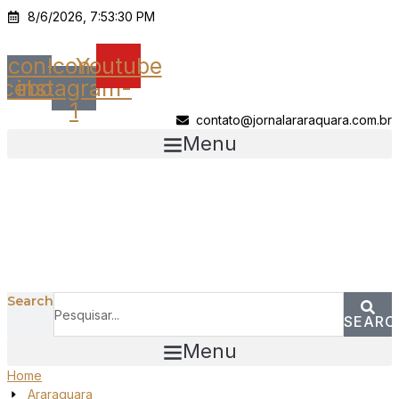
Ir
8/6/2026, 7:53:30 PM
para
o
Icon-
Icon-
Youtube
conteúdo
acebook
instagram-
1
contato@jornalararaquara.com.br
Menu
Search
SEARC
Menu
Home
Araraquara