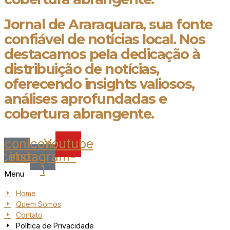
Jornal de Araraquara, sua fonte
confiável de notícias local. Nos
destacamos pela dedicação à
distribuição de notícias,
oferecendo insights valiosos,
análises aprofundadas e
cobertura abrangente.
Icon-
Icon-
Youtube
acebook
instagram-
1
Menu
Home
Quem Somos
Contato
Política de Privacidade