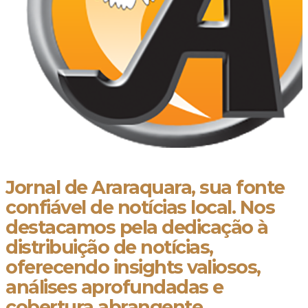
Jornal de Araraquara, sua fonte
confiável de notícias local. Nos
destacamos pela dedicação à
distribuição de notícias,
oferecendo insights valiosos,
análises aprofundadas e
cobertura abrangente.