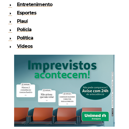
Entretenimento
Esportes
Piauí
Polícia
Política
Vídeos