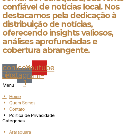
confiável de notícias local. Nos
destacamos pela dedicação à
distribuição de notícias,
oferecendo insights valiosos,
análises aprofundadas e
cobertura abrangente.
Icon-
Icon-
Youtube
acebook
instagram-
1
Menu
Home
Quem Somos
Contato
Política de Privacidade
Categorias
Araraquara