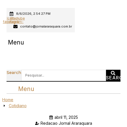
Ir
para
8/6/2026, 2:54:27 PM
o
Icon-
Icon-
Youtube
facebook
instagram-
conteúdo
1
contato@jornalararaquara.com.br
Menu
Search
SEARCH
Menu
Home
Cotidiano
abril 11, 2025
Redacao Jornal Araraquara