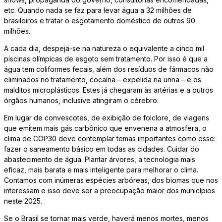
etc. Quando nada se faz para levar água a 32 milhões de
brasileiros e tratar o esgotamento doméstico de outros 90
milhões.
A cada dia, despeja-se na natureza o equivalente a cinco mil
piscinas olímpicas de esgoto sem tratamento. Por isso é que a
água tem coliformes fecais, além dos resíduos de fármacos não
eliminados no tratamento, cocaína – expelida na urina – e os
malditos microplásticos. Estes já chegaram às artérias e a outros
órgãos humanos, inclusive atingiram o cérebro.
Em lugar de convescotes, de exibição de folclore, de viagens
que emitem mais gás carbônico que envenena a atmosfera, o
clima de COP30 deve contemplar temas importantes como esse:
fazer o saneamento básico em todas as cidades. Cuidar do
abastecimento de água. Plantar árvores, a tecnologia mais
eficaz, mais barata e mais inteligente para melhorar o clima.
Contamos com inúmeras espécies arbóreas, dos biomas que nos
interessam e isso deve ser a preocupação maior dos municípios
neste 2025.
Se o Brasil se tornar mais verde, haverá menos mortes, menos