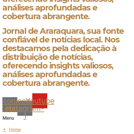
análises aprofundadas e
cobertura abrangente.
Jornal de Araraquara, sua fonte
confiável de notícias local. Nos
destacamos pela dedicação à
distribuição de notícias,
oferecendo insights valiosos,
análises aprofundadas e
cobertura abrangente.
Icon-
Icon-
Youtube
acebook
instagram-
1
Menu
Home