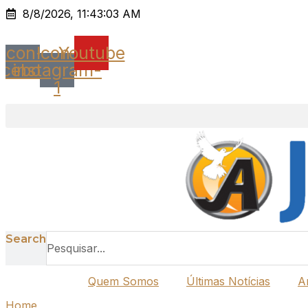
Ir
8/8/2026, 11:43:03 AM
para
o
Icon-
Icon-
Youtube
conteúdo
acebook
instagram-
1
Search
Quem Somos
Últimas Notícias
A
Home