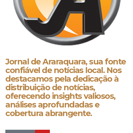
Jornal de Araraquara, sua fonte
confiável de notícias local. Nos
destacamos pela dedicação à
distribuição de notícias,
oferecendo insights valiosos,
análises aprofundadas e
cobertura abrangente.