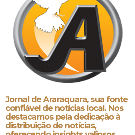
Jornal de Araraquara, sua fonte
confiável de notícias local. Nos
destacamos pela dedicação à
distribuição de notícias,
oferecendo insights valiosos,