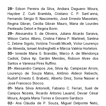
28-
Edson Pereira da Silva, Andiara Daguano Moura,
Haydee Z. Curti Brambila, Cristiano C. P. Sant´anna,
Fernando Sérgio R. Nascimento, José Ernesto Masselani,
Regina Gibran, Cecília Gibran Mauro, Maria de Lourdes
Penteado Delort e Regina Borin.
29-
Alessandra S. de Oliveira, Juliana Alcarás Saraiva,
Wilson Carlos Albino, Cristina Fátima P. Martineli, Santina
C. Zebine Sigolo, Victória Trovatti Micelli, Victor Lourenço
de Almeida, Ismael Andreghetti e Márcia Valéria Horteloni.
30-
Ioneide Maria G. Brandão, Marco A. de Mendonça
Cadioli, Dalva Ap. Gardini Mendes, Robson Alves dos
Santos e Vanessa Pires Ruffino.
31-
Alessandro Campos Joe, Silvia Ap. Campezan Arroni,
Lourenço de Souza Matos, Antônio Aldecir Rebechi,
Rudolf Ernesto E. Brabetz, Alberto Diniz, Sonia Nasser e
José Francisco Stocco.
01-
Maria Silvia Antoniolli, Fabiano C. Ferrari, Sueli de
Campos Nozela, Ricardo Antonio Lauand, Devair César
Moura, Angela Maria Torres e Giovanni Sardisco
02-
Ana Cláudia de P. Souza, Miguel Delponte Neto,