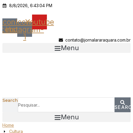
Ir
8/8/2026, 6:43:04 PM
para
o
Icon-
Icon-
Youtube
conteúdo
acebook
instagram-
1
contato@jornalararaquara.com.br
Menu
Search
SEARC
Menu
Home
Cultura