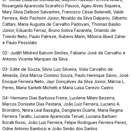
Rosangela Aparecida Scaraficci Passos, Ageu Alves Siqueira,
Mary Silvia Delboni Salvanhini, Francisco César Belenelli, Valdir
Ferreira, Aldo Pachioni Júnior, Nivaldo da Silva Dalperio, Gilberto
Cattani, Maria Augusta de Carvalho Padovani, Thomaz Basílio
Júnior, Eduardo Ferraz, Bruno Soliva Fazanela, Orlando de
Toledo Neto, Paulo Patreze, Rubens Marin, Mônica Abed Zaher
e Paulo Pessolato
02- Judith Mildred Balcom Simões, Fabiano José de Carvalho e
Antonio Vicente Marques da Silva
03- Edite de Souza, Silvio Luiz Silveira, Volia Carvalho de
Almeida, Gina Márcia Ciomino Souza, Paulo Henrique Sávio, José
Enoque Ferreira Neto, Jayr Gonçalves da Silva Júnior, Márcia L.
Peres, Maria Santelli Michetti e Maria Luisa Cerezo Castro
04- Hermano Dias Barbosa Freire, Lucilene Milani Bezerra,
Marcos Donisete Dias Pestana, João Luiz Ferreira, Luciano A.
Brondino, Ninira Leal Basaglia, Danglares Duarte, Maria Regina
Ferreira Tarallo, Luciane Aparecida Teruel, Luciana Barbieri
Boralli Rossi, João Luis Ferreira, Felipe Rodrigues Ferreira Perez,
Odne Antonio Bambozi e João Simão dos Santos