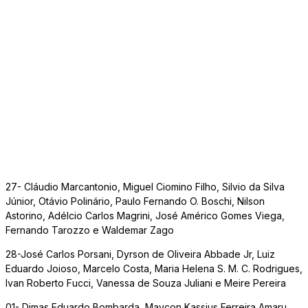
27- Cláudio Marcantonio, Miguel Ciomino Filho, Silvio da Silva
Júnior, Otávio Polinário, Paulo Fernando O. Boschi, Nilson
Astorino, Adélcio Carlos Magrini, José Américo Gomes Viega,
Fernando Tarozzo e Waldemar Zago
28-José Carlos Porsani, Dyrson de Oliveira Abbade Jr, Luiz
Eduardo Joioso, Marcelo Costa, Maria Helena S. M. C. Rodrigues,
Ivan Roberto Fucci, Vanessa de Souza Juliani e Meire Pereira
01- Dimas Eduardo Bombarda, Maycon Kassius Ferreira Amaru,