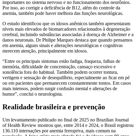
importantes no sistema nervoso e no funcionamento dos neurônios.
Por isso, ao corrigir a deficiência de B12, além do controle da
anemia, também pode haver melhora das funções neurológicas.
O estudo identificou que os idosos anêmicos também apresentaram
níveis mais elevados de biomarcadores relacionados à degeneração
cerebral, incluindo substâncias associadas à doença de Alzheimer e a
danos neuronais. Dr Philipe Marques destaca que quando pensamos
em anemia, alguns sinais e alterações neurológicas e cognitivas
merecem atenção, principalmente em idosos.
“Entre os principais sintomas estão fadiga, fraqueza, falhas de
memória, dificuldade de concentração, cansaço excessivo e
sonolência fora do habitual. Também podem ocorrer tontura,
vertigem e sensação de desequilíbrio, especialmente ao ficar em pé
ou em pacientes que permanecem constantemente tontos. Em casos
mais intensos, podem surgir confusão mental e alterações de
humor”, conclui o neurologista.
Realidade brasileira e prevenção
Um levantamento publicado no final de 2025 no Brazilian Journal
of Health Review mostrou que, entre 2014 e 2024, o Brasil registrou
136.110 internações por anemia ferropriva, mais comum na