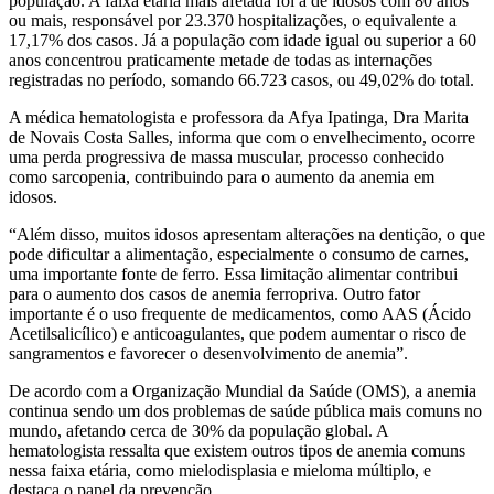
população. A faixa etária mais afetada foi a de idosos com 80 anos
ou mais, responsável por 23.370 hospitalizações, o equivalente a
17,17% dos casos. Já a população com idade igual ou superior a 60
anos concentrou praticamente metade de todas as internações
registradas no período, somando 66.723 casos, ou 49,02% do total.
A médica hematologista e professora da Afya Ipatinga, Dra Marita
de Novais Costa Salles, informa que com o envelhecimento, ocorre
uma perda progressiva de massa muscular, processo conhecido
como sarcopenia, contribuindo para o aumento da anemia em
idosos.
“Além disso, muitos idosos apresentam alterações na dentição, o que
pode dificultar a alimentação, especialmente o consumo de carnes,
uma importante fonte de ferro. Essa limitação alimentar contribui
para o aumento dos casos de anemia ferropriva. Outro fator
importante é o uso frequente de medicamentos, como AAS (Ácido
Acetilsalicílico) e anticoagulantes, que podem aumentar o risco de
sangramentos e favorecer o desenvolvimento de anemia”.
De acordo com a Organização Mundial da Saúde (OMS), a anemia
continua sendo um dos problemas de saúde pública mais comuns no
mundo, afetando cerca de 30% da população global. A
hematologista ressalta que existem outros tipos de anemia comuns
nessa faixa etária, como mielodisplasia e mieloma múltiplo, e
destaca o papel da prevenção.