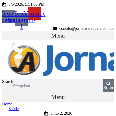
Ir
8/6/2026, 5:51:06 PM
para
Icon-
Icon-
Youtube
o
conteúdo
acebook
instagram-
1
contato@jornalararaquara.com.br
Menu
Search
Searc
Menu
Home
Saúde
junho 2, 2026