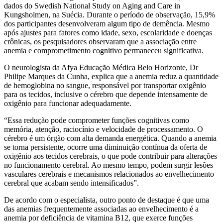
dados do Swedish National Study on Aging and Care in
Kungsholmen, na Suécia. Durante o período de observação, 15,9%
dos participantes desenvolveram algum tipo de demência. Mesmo
após ajustes para fatores como idade, sexo, escolaridade e doenças
crônicas, os pesquisadores observaram que a associação entre
anemia e comprometimento cognitivo permaneceu significativa.
O neurologista da Afya Educação Médica Belo Horizonte, Dr
Philipe Marques da Cunha, explica que a anemia reduz a quantidade
de hemoglobina no sangue, responsável por transportar oxigênio
para os tecidos, inclusive o cérebro que depende intensamente de
oxigênio para funcionar adequadamente.
“Essa redução pode comprometer funções cognitivas como
memória, atenção, raciocínio e velocidade de processamento. O
cérebro é um órgão com alta demanda energética. Quando a anemia
se torna persistente, ocorre uma diminuição contínua da oferta de
oxigênio aos tecidos cerebrais, o que pode contribuir para alterações
no funcionamento cerebral. Ao mesmo tempo, podem surgir lesões
vasculares cerebrais e mecanismos relacionados ao envelhecimento
cerebral que acabam sendo intensificados”.
De acordo com o especialista, outro ponto de destaque é que uma
das anemias frequentemente associadas ao envelhecimento é a
anemia por deficiência de vitamina B12, que exerce funções