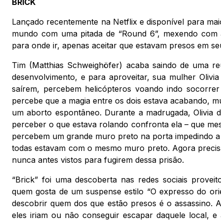
BRICK
Lançado recentemente na Netflix e disponível para maio
mundo com uma pitada de “Round 6”, mexendo com a 
para onde ir, apenas aceitar que estavam presos em seu
Tim (Matthias Schweighöfer) acaba saindo de uma re
desenvolvimento, e para aproveitar, sua mulher Olivi
saírem, percebem helicópteros voando indo socorrer 
percebe que a magia entre os dois estava acabando, m
um aborto espontâneo. Durante a madrugada, Olivia d
perceber o que estava rolando confronta ela – que me
percebem um grande muro preto na porta impedindo a 
todas estavam com o mesmo muro preto. Agora precisam
nunca antes vistos para fugirem dessa prisão.
“Brick” foi uma descoberta nas redes sociais proveit
quem gosta de um suspense estilo “O expresso do ori
descobrir quem dos que estão presos é o assassino. Al
eles iriam ou não conseguir escapar daquele local, 