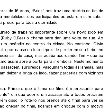
res de 16 anos, “Brick” nos traz uma história de fim de
mentalidade dos participantes ao estarem sem saber
 prédio para toda a eternidade.
união de trabalho importante sobre um novo jogo em
a (Ruby O.Fee) o chama para dar uma volta na rua. Ao
um incêndio no centro da cidade. No caminho, Olivia
uito por causa do luto depois de perderem seu bebe em
ecidi sair de casa, mas acaba acordando Tim – que ao
smo assim abre a porta para ir embora. Neste momento
passagem, surpresos, vasculham todas as janelas, mas
 deixar a briga de lado, fazer parcerias com vizinhos
osa. Primeiro que o tema do filme é interessante para
ente”, em que ocorre um assassinato e todos precisam
ém disso, o roteiro nos prende até o final para ver se
e ao chegar no final, ficamos em choque com o motivo