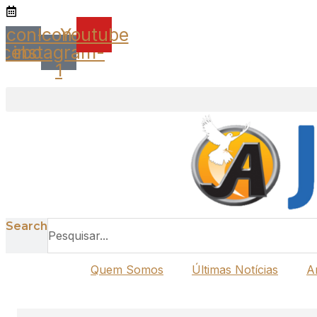
Ir
Icon-
Icon-
Youtube
para
o
acebook
instagram-
conteúdo
1
Search
Quem Somos
Últimas Notícias
A