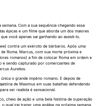
e da semana. Com a sua sequência chegando essa
lutas épicas e um filme que aborda um dos maiores
 que você apenas sai ganhando ao assisti-lo.
owe) contra um exército de bárbaros. Após uma
or de Roma. Marcus, com sua morte próxima e
radores romanos) a fim de colocar Roma em ordem e
o e sendo capturado por comerciantes de
arcus Aurelios.
 única o grande império romano. E depois de
rajetória de Maximus em suas batalhas defendendo
ara ser realista é sensacional.
ico, cheio de ação e uma bela história de superação
”, o qual irei trazer uma análise na próxima semana.