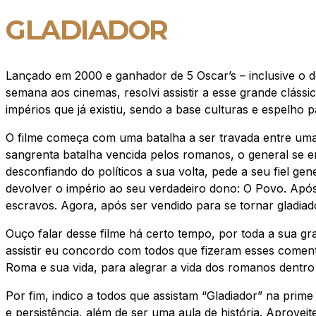
GLADIADOR
Lançado em 2000 e ganhador de 5 Oscar’s – inclusive o d
semana aos cinemas, resolvi assistir a esse grande cláss
impérios que já existiu, sendo a base culturas e espelho
O filme começa com uma batalha a ser travada entre uma
sangrenta batalha vencida pelos romanos, o general se 
desconfiando do políticos a sua volta, pede a seu fiel
devolver o império ao seu verdadeiro dono: O Povo. Apó
escravos. Agora, após ser vendido para se tornar gladiad
Ouço falar desse filme há certo tempo, por toda a sua g
assistir eu concordo com todos que fizeram esses comen
Roma e sua vida, para alegrar a vida dos romanos dentro 
Por fim, indico a todos que assistam “Gladiador” na prim
e persistência, além de ser uma aula de história. Aproveit