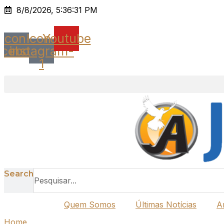
Ir
8/8/2026, 5:36:31 PM
para
o
Icon-
Icon-
Youtube
conteúdo
acebook
instagram-
1
Search
Quem Somos
Últimas Notícias
A
Home