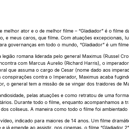
e melhor ator e o de melhor filme – “Gladiador” é o film
ico, e meus caros, que filme. Com atuações excepcionais, 
 para governanças em todo o mundo, “Gladiador” é um filme
 legião romana liderada pelo general Maximus (Russel Cr
encontra com Marcus Aurelio (Richard Harris), o imperad
 general que assuma o cargo de Cesar (nome dado aos impe
s conspirações contra o Imperador, Maximus acaba fugind
or, o general tem a missão de se vingar dos traidores de M
randiosidade, pelas atuações e como retratou de uma forma
tários. Durante todo o filme, enquanto acompanhamos a t
dos coliseus. A maneira como todo o filme foi ambientado p
e vídeo, indicado para maiores de 14 anos. Um filme dramát
e e já emende ao assistir, nos cinemas, o filme “Gladiador 2