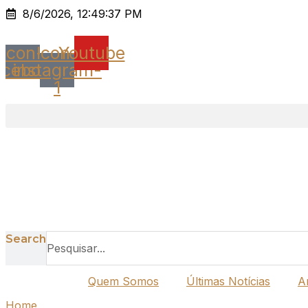
Ir
8/6/2026, 12:49:37 PM
para
o
Icon-
Icon-
Youtube
conteúdo
acebook
instagram-
1
Search
Quem Somos
Últimas Notícias
A
Home