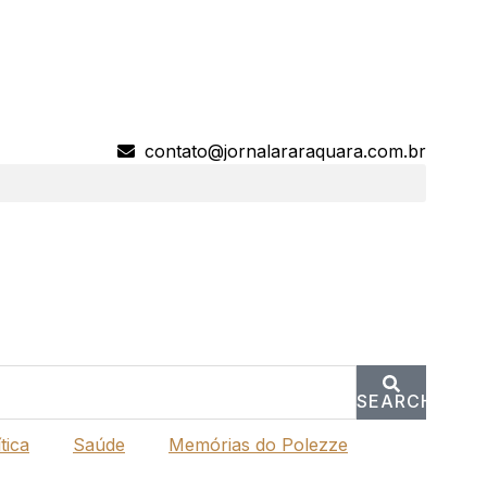
contato@jornalararaquara.com.br
SEARCH
tica
Saúde
Memórias do Polezze