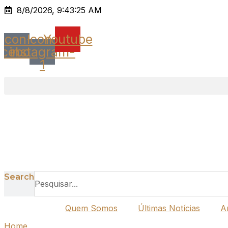
Ir
8/8/2026, 9:43:25 AM
para
o
Icon-
Icon-
Youtube
conteúdo
acebook
instagram-
1
Search
Quem Somos
Últimas Notícias
A
Home