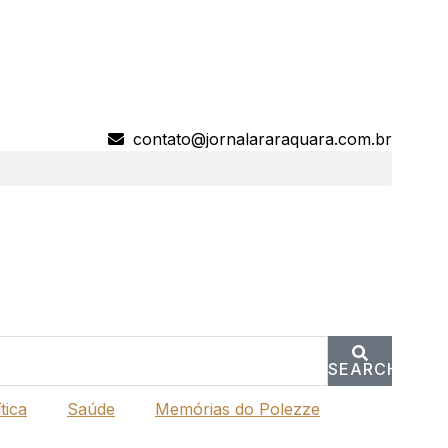
contato@jornalararaquara.com.br
SEARCH
tica
Saúde
Memórias do Polezze