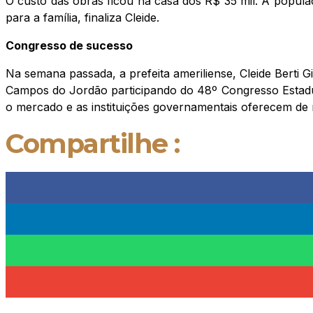
O custo das obras ficou na casa dos R$ 35 mil. A popula
para a família, finaliza Cleide.
Congresso de sucesso
Na semana passada, a prefeita ameriliense, Cleide Berti G
Campos do Jordão participando do 48º Congresso Estadu
o mercado e as instituições governamentais oferecem de 
Compartilhe :