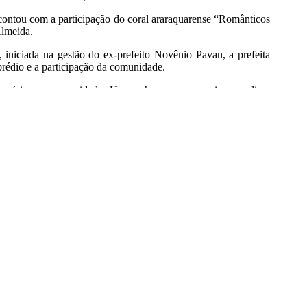
ontou com a participação do coral araraquarense “Românticos
Almeida.
 iniciada na gestão do ex-prefeito Novênio Pavan, a prefeita
prédio e a participação da comunidade.
essária em nossa cidade. Um sonho que conseguimos realizar
ção. Essa participação continuará sendo importante para que os
ou.
iza, conforme escritura de testamento de direitos hereditários
 e anexos da cidade, em 17 de outubro de 1978, o Abrigo é uma
estar das pessoas que ali serão abrigadas.