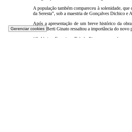
A população também compareceu à solenidade, que c
da Seresta”, sob a maestria de Gonçalves Dichico e 
Após a apresentação de um breve histórico da obra,
Gerenciar cookies
Cleide Berti Ginato ressaltou a importância do novo 
“O Abrigo Francisco Toledo Piza era uma obra nec
com a participação de todas as entidades e da popula
idosos ali residentes tenham uma vida digna”, ressalt
Construído em uma área doado por Ottília de Toledo P
e de posse, registrada no cartório de Registro Civil
instituição de amparo às pessoas idosas da cidade.
O projeto arquitetônico do prédio está focado no bem-
Compartilhe :