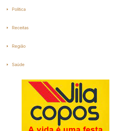
Política
Receitas
Região
Saúde