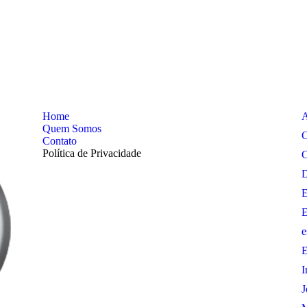
Home
A
Quem Somos
C
Contato
Política de Privacidade
C
D
E
E
e
E
I
J