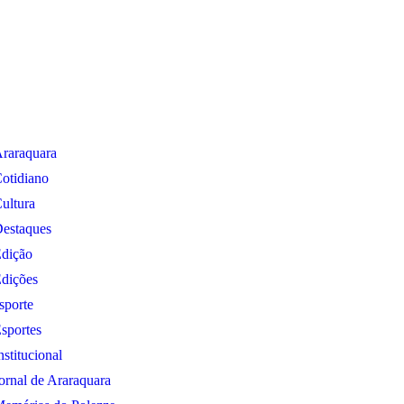
raraquara
otidiano
ultura
estaques
dição
dições
sporte
sportes
nstitucional
ornal de Araraquara