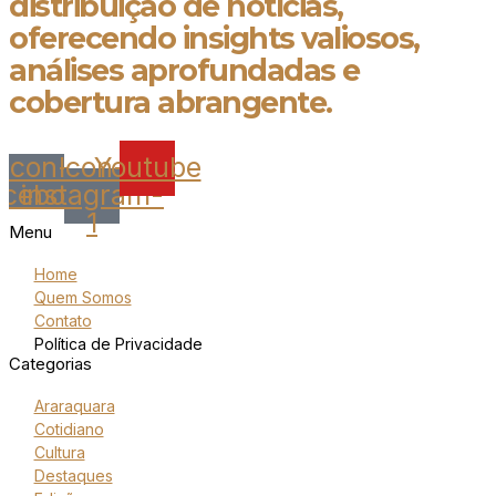
distribuição de notícias,
oferecendo insights valiosos,
análises aprofundadas e
cobertura abrangente.
Icon-
Icon-
Youtube
acebook
instagram-
1
Menu
Home
Quem Somos
Contato
Política de Privacidade
Categorias
Araraquara
Cotidiano
Cultura
Destaques