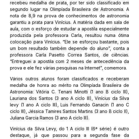
recebeu medalha de prata, por ter sido classificado em
segundo lugar na Olimpíada Brasileira de Astronomia. A
nota de 8,9 na prova de conhecimentos de astronomia
garantiu a prata para Vinícius. A matéria dada em sala de
aula, com o esforço de estudar a apostila especialmente
produzida pela professora Carla, resultou numa ótima
colocação para Vinícius. “Ele se esforçou bastante, pois
um bom resultado também depende do aluno”, conta a
professora Carla Pasetto Correa Santos, de ciências.
“Entreguei a apostila com 2 meses de antecedência da
prova e ele fez várias pesquisas na Internet”, comemora.
Vários outros alunos foram classificados e receberam
medalha de honra ao mérito na Olimpíada Brasileira de
Astronomia: Vitória C. Tenani Minotti (1 ano B ciclo III),
Lauriana dos Santos (3 ano A ciclo III), Vinícius da Silva
levy (1 ano A ciclo III), Luis Fernando Ganacin (1 ano C
ciclo III), Jéssica Tamires Santos Martins (3 ano B ciclo II),
Juliana Garcia Ramos (3 ano A ciclo III).
Vinícius da Silva Levy, do 1 A ciclo III (6ª série) é outro
destaque, já que passou para a segunda fase da