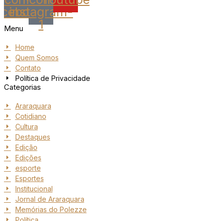
acebook
instagram-
1
Menu
Home
Quem Somos
Contato
Política de Privacidade
Categorias
Araraquara
Cotidiano
Cultura
Destaques
Edição
Edições
esporte
Esportes
Institucional
Jornal de Araraquara
Memórias do Polezze
Política