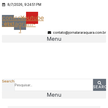
Ir
8/7/2026, 9:24:51 PM
para
o
Icon-
Icon-
Youtube
conteúdo
acebook
instagram-
1
contato@jornalararaquara.com.br
Menu
Search
SEARC
Menu