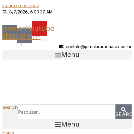
Ir para o conteúdo
8/7/2026, 6:00:37 AM
Icon-
Icon-
Youtube
cebook
instagram-
1
contato@jornalararaquara.com.br
Menu
Search
SEARC
Menu
Home