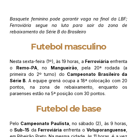
Basquete feminino pode garantir vaga na final da LBF;
Ferroviária segue na luta para sair da zona de
rebaixamento da Série B do Brasileiro
Futebol masculino
Nesta sexta-feira (1º), às 19 horas, a
Ferroviária
enfrenta
o
Remo-PA
, no
Mangueirão
, pela 20ª rodada (a
primeira do 2º turno) do
Campeonato Brasileiro da
Série B
. A equipe grená ocupa a 18ª colocação com 20
pontos, na zona de rebaixamento, enquanto os
paraenses estão na 5ª posição com 30 pontos.
Futebol de base
Pelo
Campeonato Paulista
, no sábado (2), às 9 horas,
o
Sub-15
da
Ferroviária
enfrenta o
Votuporanguense
,
em Ribeirão Preto. Na mesma cidade, às 11 horas, é a vez