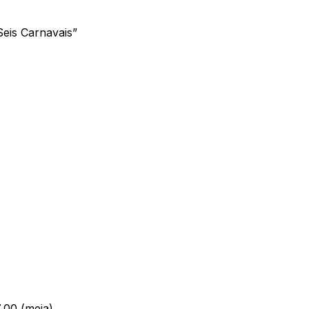
eis Carnavais”
7,00 (meia)