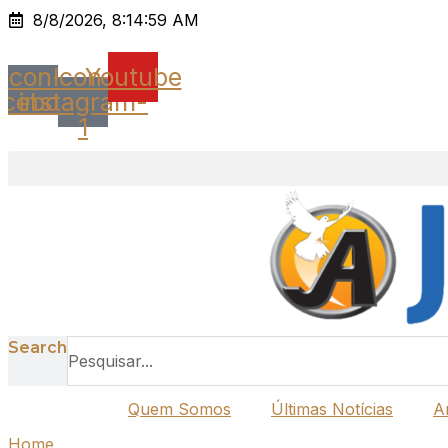
Ir
8/8/2026, 8:14:59 AM
para
o
Icon-
Icon-
Youtube
conteúdo
acebook
instagram-
1
Search
Quem Somos
Últimas Notícias
A
Home