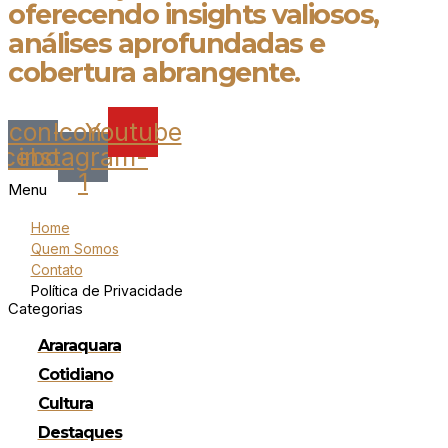
oferecendo insights valiosos,
análises aprofundadas e
cobertura abrangente.
Icon-
Icon-
Youtube
acebook
instagram-
1
Menu
Home
Quem Somos
Contato
Política de Privacidade
Categorias
Araraquara
Cotidiano
Cultura
Destaques