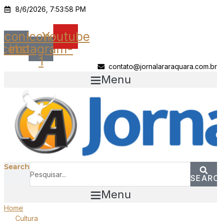
Ir
8/6/2026, 7:53:58 PM
para
o
Icon-
Icon-
Youtube
conteúdo
acebook
instagram-
1
contato@jornalararaquara.com.br
Menu
Search
SEARC
Menu
Home
Cultura