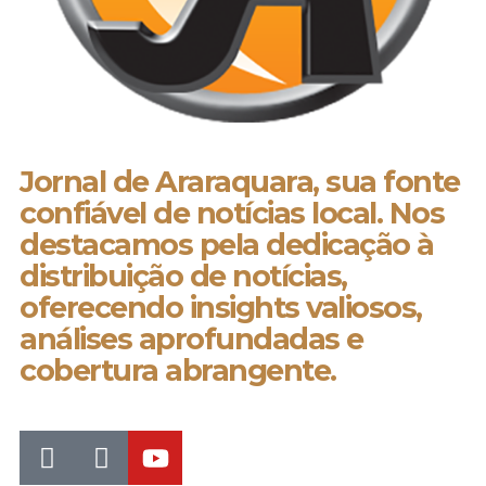
Jornal de Araraquara, sua fonte
confiável de notícias local. Nos
destacamos pela dedicação à
distribuição de notícias,
oferecendo insights valiosos,
análises aprofundadas e
cobertura abrangente.