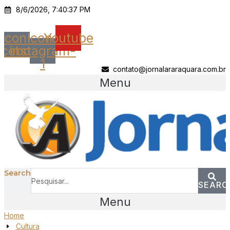
Ir
8/6/2026, 7:40:37 PM
para
o
Icon-
Icon-
Youtube
conteúdo
acebook
instagram-
1
contato@jornalararaquara.com.br
Menu
Search
SEARC
Menu
Home
Cultura