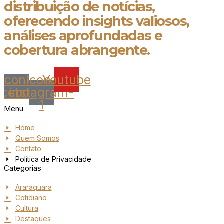
distribuição de notícias,
oferecendo insights valiosos,
análises aprofundadas e
cobertura abrangente.
Icon-
Icon-
Youtube
acebook
instagram-
1
Menu
Home
Quem Somos
Contato
Política de Privacidade
Categorias
Araraquara
Cotidiano
Cultura
Destaques