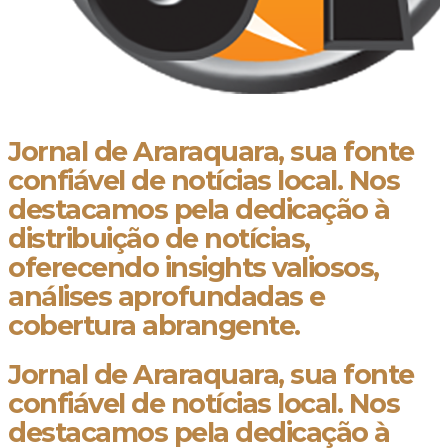
Jornal de Araraquara, sua fonte
confiável de notícias local. Nos
destacamos pela dedicação à
distribuição de notícias,
oferecendo insights valiosos,
análises aprofundadas e
cobertura abrangente.
Jornal de Araraquara, sua fonte
confiável de notícias local. Nos
destacamos pela dedicação à