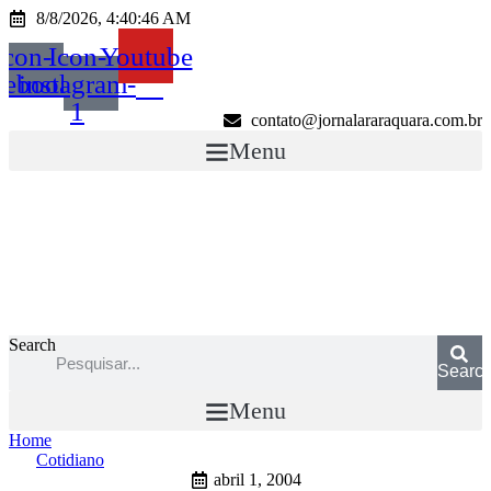
Ir
8/8/2026, 4:40:46 AM
para
Icon-
Icon-
Youtube
o
conteúdo
cebook
instagram-
1
contato@jornalararaquara.com.br
Menu
Search
Searc
Menu
Home
Cotidiano
abril 1, 2004