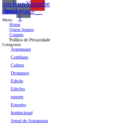
Icon-
Icon-
Youtube
cebook
instagram-
1
Menu
Home
Quem Somos
Contato
Política de Privacidade
Categorias
Araraquara
Cotidiano
Cultura
Destaques
Edição
Edições
esporte
Esportes
Institucional
Jornal de Araraquara