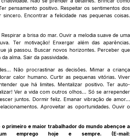
 criatividade. Não se prender a detalhes. Brincar como
 Ter pensamento positivo. Respeitar os sentimentos dos
r sincero. Encontrar a felicidade nas pequenas coisas.
 Respirar a brisa do mar. Ouvir a melodia suave de uma
uva. Ter motivação! Enxergar além das aparências.
ue já passou. Buscar novos horizontes. Perceber que
a alma. Sair da passividade.
des… Não procrastinar as decisões. Mimar a criança
dorar calor humano. Curtir as pequenas vitórias. Viver
ntender que há limites. Mentalizar positivo. Ter auto-
ealizar! Ver a vida com outros olhos… Só se arrepender
escer juntos. Dormir feliz. Emanar vibração de amor…
lacionamentos. Aproveitar as oportunidades. Ouvir o
primeiro e maior trabalhador do mundo abençoe a
m emprego hoje e sempre. (E-mail: