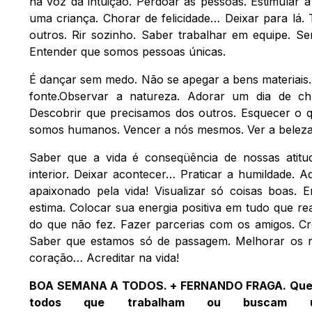
na voz da intuição. Perdoar as pessoas. Estimular a
uma criança. Chorar de felicidade… Deixar para lá.
outros. Rir sozinho. Saber trabalhar em equipe. Se
Entender que somos pessoas únicas.
É dançar sem medo. Não se apegar a bens materiais.
fonte.Observar a natureza. Adorar um dia de ch
Descobrir que precisamos dos outros. Esquecer o q
somos humanos. Vencer a nós mesmos. Ver a beleza d
Saber que a vida é conseqüência de nossas atitu
interior. Deixar acontecer… Praticar a humildade. A
apaixonado pela vida! Visualizar só coisas boas. E
estima. Colocar sua energia positiva em tudo que r
do que não fez. Fazer parcerias com os amigos. Cr
Saber que estamos só de passagem. Melhorar os re
coração… Acreditar na vida!
BOA SEMANA A TODOS. + FERNANDO FRAGA. Que o 
todos que trabalham ou buscam u