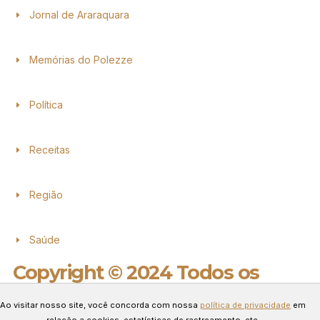
Jornal de Araraquara
Memórias do Polezze
Política
Receitas
Região
Saúde
Copyright © 2024 Todos os
direitos reservados.
Ao visitar nosso site, você concorda com nossa
política de privacidade
em
Desenvolvido por Connect Web