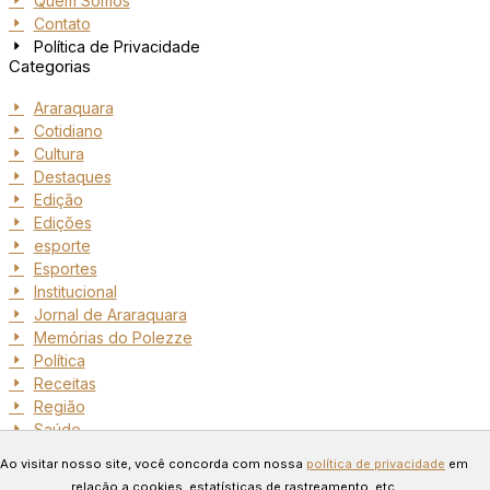
Quem Somos
Contato
Política de Privacidade
Categorias
Araraquara
Cotidiano
Cultura
Destaques
Edição
Edições
esporte
Esportes
Institucional
Jornal de Araraquara
Memórias do Polezze
Política
Receitas
Região
Saúde
Copyright © 2024 Todos os
Ao visitar nosso site, você concorda com nossa
política de privacidade
em
direitos reservados. Desenvolvido
relação a cookies, estatísticas de rastreamento, etc.