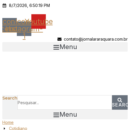
Ir
8/7/2026, 6:50:19 PM
para
o
Icon-
Icon-
Youtube
conteúdo
acebook
instagram-
1
contato@jornalararaquara.com.br
Menu
Search
SEARC
Menu
Home
Cotidiano