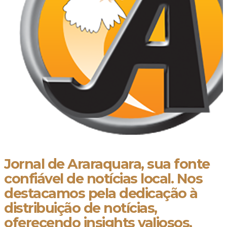
Jornal de Araraquara, sua fonte
confiável de notícias local. Nos
destacamos pela dedicação à
distribuição de notícias,
oferecendo insights valiosos,