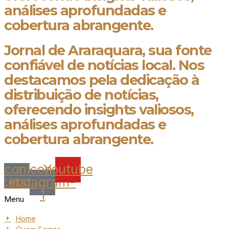
análises aprofundadas e
cobertura abrangente.
Jornal de Araraquara, sua fonte
confiável de notícias local. Nos
destacamos pela dedicação à
distribuição de notícias,
oferecendo insights valiosos,
análises aprofundadas e
cobertura abrangente.
Icon-
Icon-
Youtube
acebook
instagram-
1
Menu
Home