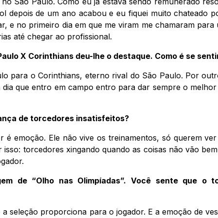
 no São Paulo. Como eu já estava sendo remunerado reso
bol depois de um ano acabou e eu fiquei muito chateado p
ar, e no primeiro dia em que me viram me chamaram para u
as até chegar ao profissional.
aulo X Corinthians deu-lhe o destaque. Como é se senti
o para o Corinthians, eterno rival do São Paulo. Por out
 dia que entro em campo entro para dar sempre o melhor d
nça de torcedores insatisfeitos?
 é emoção. Ele não vive os treinamentos, só querem ver s
isso: torcedores xingando quando as coisas não vão bem é
ogador.
em de “Olho nas Olimpíadas”. Você sente que o to
ue a seleção proporciona para o jogador. E a emoção de ve