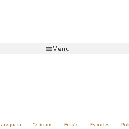
Menu
raraquara
Cotidiano
Edição
Esportes
Polí