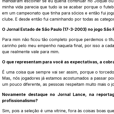
mandaram escolher se eu queria continuar no Jóquei ou
minha vida parecia que tudo ia se acabar porque o fute
em um campeonato que tinha para sócios e então fui jog
clube. E desde então fui caminhando por todas as categori
O Jornal Estado de São Paulo (17-3-2003) no jogo São P
Para mim não ficou tão completo porque perdemos o títul
carinho pelo meu empenho naquela final, por isso a cada
que realmente vale para mim.
O que representam para você as expectativas, a cobra
É uma coisa que sempre vai ser assim, porque o torcedor
Mas, nós jogadores já estamos acostumados a passar por 
um pouco diferente, as pessoas respeitam muito mais o j
Novamente destaque no Jornal Lance, na reportag
profissionalismo?
Sim, pois a seleção é uma vitrine, fora às coisas boas q