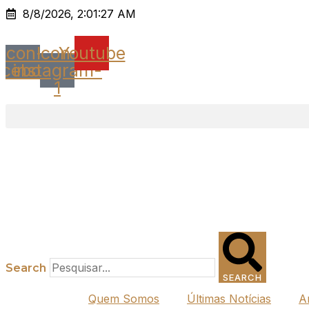
Ir
8/8/2026, 2:01:27 AM
para
o
Icon-
Icon-
Youtube
conteúdo
acebook
instagram-
1
Search
SEARCH
Quem Somos
Últimas Notícias
A