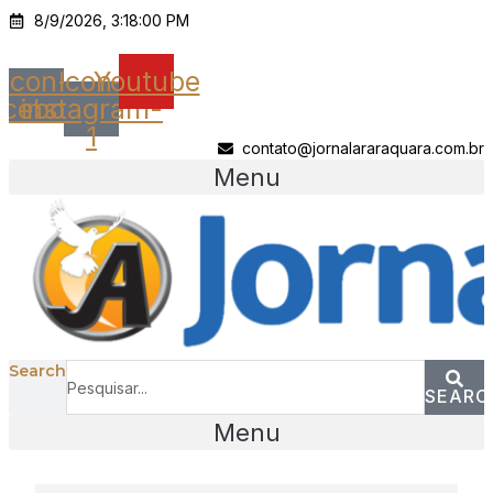
Ir
8/9/2026, 3:18:00 PM
para
o
Icon-
Icon-
Youtube
conteúdo
acebook
instagram-
1
contato@jornalararaquara.com.br
Menu
Search
SEARC
Menu