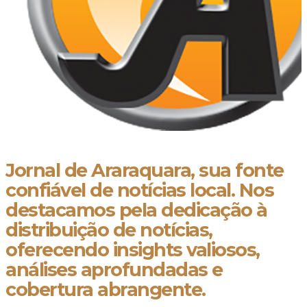
Jornal de Araraquara, sua fonte
confiável de notícias local. Nos
destacamos pela dedicação à
distribuição de notícias,
oferecendo insights valiosos,
análises aprofundadas e
cobertura abrangente.