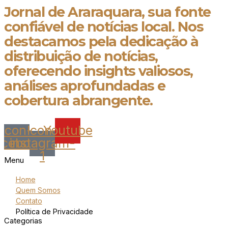
Jornal de Araraquara, sua fonte
confiável de notícias local. Nos
destacamos pela dedicação à
distribuição de notícias,
oferecendo insights valiosos,
análises aprofundadas e
cobertura abrangente.
Icon-
Icon-
Youtube
acebook
instagram-
1
Menu
Home
Quem Somos
Contato
Política de Privacidade
Categorias