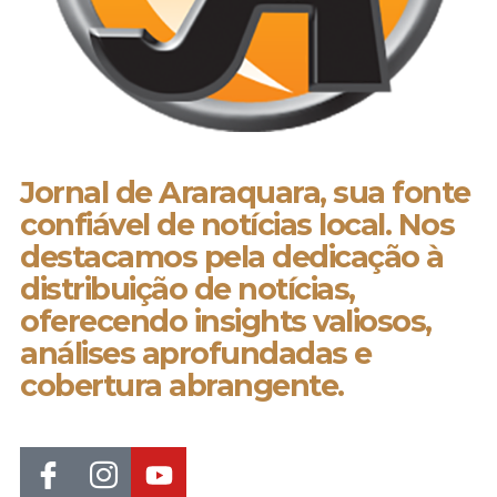
Jornal de Araraquara, sua fonte
confiável de notícias local. Nos
destacamos pela dedicação à
distribuição de notícias,
oferecendo insights valiosos,
análises aprofundadas e
cobertura abrangente.