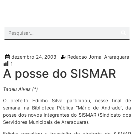
Quem Somos
Últimas Notícias
Memórias do Polezze
dezembro 24, 2003
Redacao Jornal Araraquara
1
A posse do SISMAR
Tadeu Alves (*)
O prefeito Edinho Silva participou, nesse final de
semana, na Biblioteca Pública “Mário de Andrade”, da
posse dos novos integrantes do SISMAR (Sindicato dos
Servidores Municipais de Araraquara).
Edinho ressaltou a transição da diretoria do SISMAR