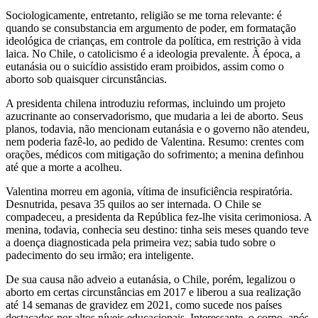
Sociologicamente, entretanto, religião se me torna relevante: é
quando se consubstancia em argumento de poder, em formatação
ideológica de crianças, em controle da política, em restrição à vida
laica. No Chile, o catolicismo é a ideologia prevalente. À época, a
eutanásia ou o suicídio assistido eram proibidos, assim como o
aborto sob quaisquer circunstâncias.
A presidenta chilena introduziu reformas, incluindo um projeto
azucrinante ao conservadorismo, que mudaria a lei de aborto. Seus
planos, todavia, não mencionam eutanásia e o governo não atendeu,
nem poderia fazê-lo, ao pedido de Valentina. Resumo: crentes com
orações, médicos com mitigação do sofrimento; a menina definhou
até que a morte a acolheu.
Valentina morreu em agonia, vítima de insuficiência respiratória.
Desnutrida, pesava 35 quilos ao ser internada. O Chile se
compadeceu, a presidenta da República fez-lhe visita cerimoniosa. A
menina, todavia, conhecia seu destino: tinha seis meses quando teve
a doença diagnosticada pela primeira vez; sabia tudo sobre o
padecimento do seu irmão; era inteligente.
De sua causa não adveio a eutanásia, o Chile, porém, legalizou o
aborto em certas circunstâncias em 2017 e liberou a sua realização
até 14 semanas de gravidez em 2021, como sucede nos países
destacados por altos níveis educacionais. Interessante, o corpo, após