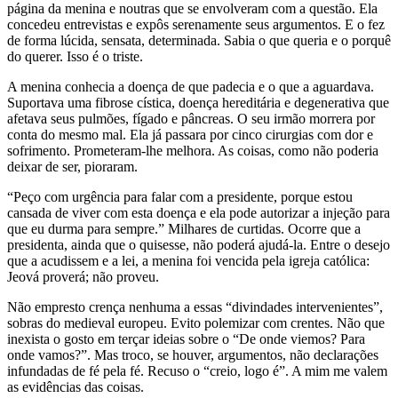
página da menina e noutras que se envolveram com a questão. Ela
concedeu entrevistas e expôs serenamente seus argumentos. E o fez
de forma lúcida, sensata, determinada. Sabia o que queria e o porquê
do querer. Isso é o triste.
A menina conhecia a doença de que padecia e o que a aguardava.
Suportava uma fibrose cística, doença hereditária e degenerativa que
afetava seus pulmões, fígado e pâncreas. O seu irmão morrera por
conta do mesmo mal. Ela já passara por cinco cirurgias com dor e
sofrimento. Prometeram-lhe melhora. As coisas, como não poderia
deixar de ser, pioraram.
“Peço com urgência para falar com a presidente, porque estou
cansada de viver com esta doença e ela pode autorizar a injeção para
que eu durma para sempre.” Milhares de curtidas. Ocorre que a
presidenta, ainda que o quisesse, não poderá ajudá-la. Entre o desejo
que a acudissem e a lei, a menina foi vencida pela igreja católica:
Jeová proverá; não proveu.
Não empresto crença nenhuma a essas “divindades intervenientes”,
sobras do medieval europeu. Evito polemizar com crentes. Não que
inexista o gosto em terçar ideias sobre o “De onde viemos? Para
onde vamos?”. Mas troco, se houver, argumentos, não declarações
infundadas de fé pela fé. Recuso o “creio, logo é”. A mim me valem
as evidências das coisas.