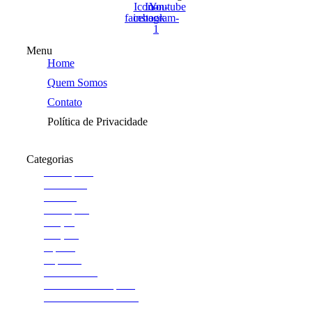
Icon-
Icon-
Youtube
facebook
instagram-
1
Menu
Home
Quem Somos
Contato
Política de Privacidade
Categorias
Araraquara
Cotidiano
Cultura
Destaques
Edição
Edições
esporte
Esportes
Institucional
Jornal de Araraquara
Memórias do Polezze
Política