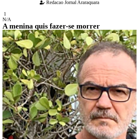
Redacao Jornal Araraquara
1
N/A
A menina quis fazer-se morrer