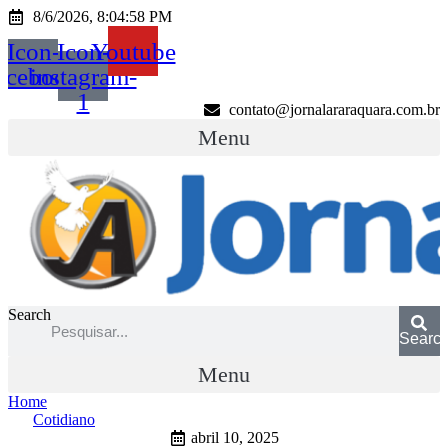
Ir
8/6/2026, 8:04:58 PM
para
Icon-
Icon-
Youtube
o
conteúdo
acebook
instagram-
1
contato@jornalararaquara.com.br
Menu
Search
Searc
Menu
Home
Cotidiano
abril 10, 2025