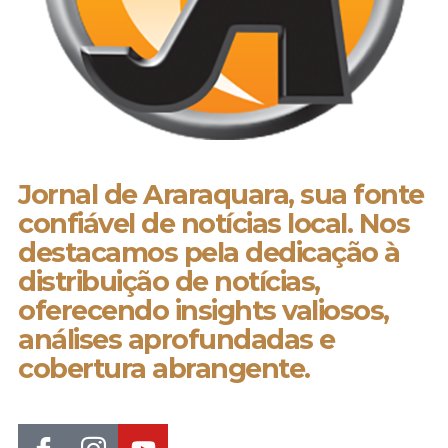
Jornal de Araraquara, sua fonte
confiável de notícias local. Nos
destacamos pela dedicação à
distribuição de notícias,
oferecendo insights valiosos,
análises aprofundadas e
cobertura abrangente.