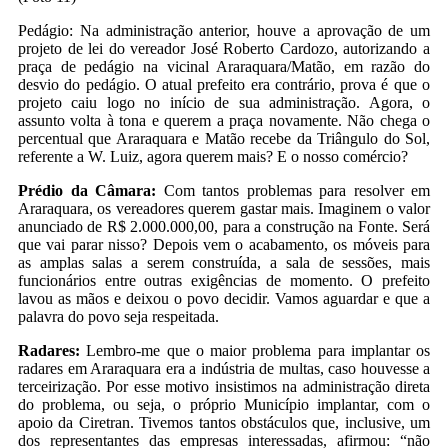
Pedágio: Na administração anterior, houve a aprovação de um
projeto de lei do vereador José Roberto Cardozo, autorizando a
praça de pedágio na vicinal Araraquara/Matão, em razão do
desvio do pedágio. O atual prefeito era contrário, prova é que o
projeto caiu logo no início de sua administração. Agora, o
assunto volta à tona e querem a praça novamente. Não chega o
percentual que Araraquara e Matão recebe da Triângulo do Sol,
referente a W. Luiz, agora querem mais? E o nosso comércio?
Prédio da Câmara:
Com tantos problemas para resolver em
Araraquara, os vereadores querem gastar mais. Imaginem o valor
anunciado de R$ 2.000.000,00, para a construção na Fonte. Será
que vai parar nisso? Depois vem o acabamento, os móveis para
as amplas salas a serem construída, a sala de sessões, mais
funcionários entre outras exigências de momento. O prefeito
lavou as mãos e deixou o povo decidir. Vamos aguardar e que a
palavra do povo seja respeitada.
Radares:
Lembro-me que o maior problema para implantar os
radares em Araraquara era a indústria de multas, caso houvesse a
terceirização. Por esse motivo insistimos na administração direta
do problema, ou seja, o próprio Município implantar, com o
apoio da Ciretran. Tivemos tantos obstáculos que, inclusive, um
dos representantes das empresas interessadas, afirmou: “não