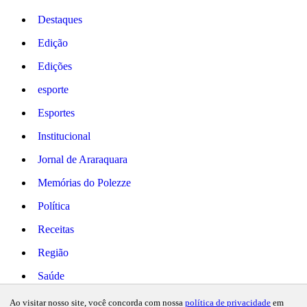
Destaques
Edição
Edições
esporte
Esportes
Institucional
Jornal de Araraquara
Memórias do Polezze
Política
Receitas
Região
Saúde
Copyright © 2024 Todos os direitos
Ao visitar nosso site, você concorda com nossa
política de privacidade
em