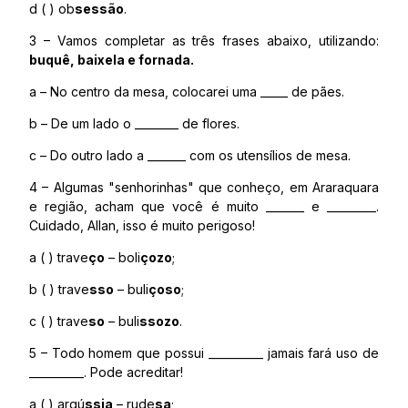
d ( ) ob
sessão
.
3 – Vamos completar as três frases abaixo, utilizando:
buquê, baixela e fornada.
a – No centro da mesa, colocarei uma _____ de pães.
b – De um lado o ________ de flores.
c – Do outro lado a _______ com os utensílios de mesa.
4 – Algumas "senhorinhas" que conheço, em Araraquara
e região, acham que você é muito _______ e _________.
Cuidado, Allan, isso é muito perigoso!
a ( ) trave
ço
– boli
çozo
;
b ( ) trave
sso
– buli
çoso
;
c ( ) trave
so
– buli
ssozo
.
5 – Todo homem que possui __________ jamais fará uso de
__________. Pode acreditar!
a ( ) argú
ssia
– rude
sa
;