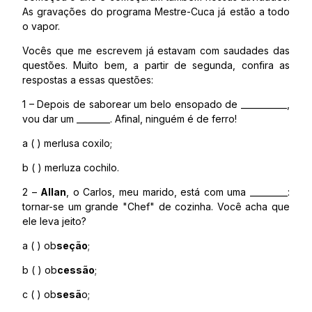
As gravações do programa Mestre-Cuca já estão a todo
o vapor.
Vocês que me escrevem já estavam com saudades das
questões. Muito bem, a partir de segunda, confira as
respostas a essas questões:
1 – Depois de saborear um belo ensopado de ___________,
vou dar um ________. Afinal, ninguém é de ferro!
a ( ) merlusa coxilo;
b ( ) merluza cochilo.
2 –
Allan
, o Carlos, meu marido, está com uma _________:
tornar-se um grande "Chef" de cozinha. Você acha que
ele leva jeito?
a ( ) ob
seção
;
b ( ) ob
cessão
;
c ( ) ob
sesã
o;