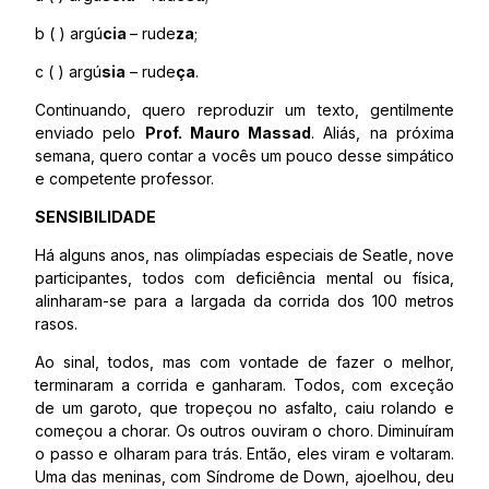
b ( ) argú
cia
– rude
za
;
c ( ) argú
sia
– rude
ça
.
Continuando, quero reproduzir um texto, gentilmente
enviado pelo
Prof. Mauro Massad
. Aliás, na próxima
semana, quero contar a vocês um pouco desse simpático
e competente professor.
SENSIBILIDADE
Há alguns anos, nas olimpíadas especiais de Seatle, nove
participantes, todos com deficiência mental ou física,
alinharam-se para a largada da corrida dos 100 metros
rasos.
Ao sinal, todos, mas com vontade de fazer o melhor,
terminaram a corrida e ganharam. Todos, com exceção
de um garoto, que tropeçou no asfalto, caiu rolando e
começou a chorar. Os outros ouviram o choro. Diminuíram
o passo e olharam para trás. Então, eles viram e voltaram.
Uma das meninas, com Síndrome de Down, ajoelhou, deu