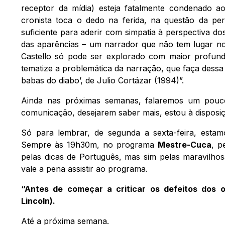
receptor da mídia) esteja fatalmente condenado 
cronista toca o dedo na ferida, na questão da pe
suficiente para aderir com simpatia à perspectiva 
das aparências – um narrador que não tem lugar no
Castello só pode ser explorado com maior profundi
tematize a problemática da narração, que faça dessa
babas do diabo’, de Julio Cortázar (1994)”.
Ainda nas próximas semanas, falaremos um pouco
comunicação, desejarem saber mais, estou à disposi
Só para lembrar, de segunda a sexta-feira, est
Sempre às 19h30m, no programa
Mestre-Cuca
, p
pelas dicas de Português, mas sim pelas maravilhos
vale a pena assistir ao programa.
“Antes de começar a criticar os defeitos dos 
Lincoln).
Até a próxima semana.