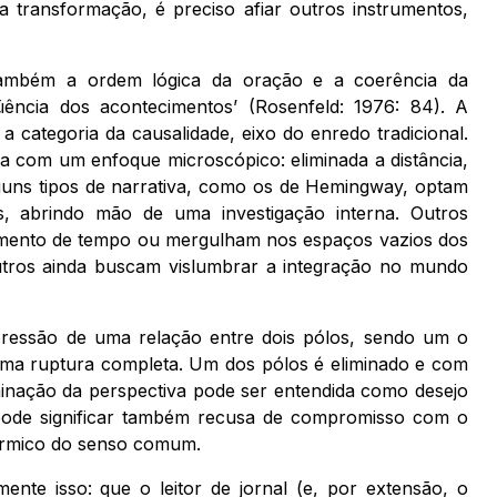
ransformação, é preciso afiar outros instrumentos,
também a ordem lógica da oração e a coerência da
üência dos acontecimentos’ (Rosenfeld: 1976: 84). A
a categoria da causalidade, eixo do enredo tradicional.
ca com um enfoque microscópico: eliminada a distância,
guns tipos de narrativa, como os de Hemingway, optam
s, abrindo mão de uma investigação interna. Outros
egmento de tempo ou mergulham nos espaços vazios dos
 Outros ainda buscam vislumbrar a integração no mundo
pressão de uma relação entre dois pólos, sendo um o
ma ruptura completa. Um dos pólos é eliminado e com
liminação da perspectiva pode ser entendida como desejo
 pode significar também recusa de compromisso com o
érmico do senso comum.
nte isso: que o leitor de jornal (e, por extensão, o