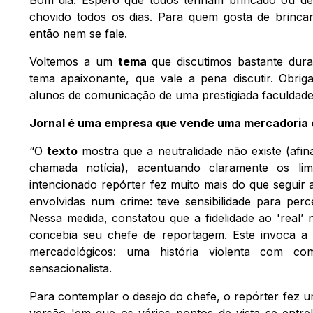
chovido todos os dias. Para quem gosta de brinca
então nem se fale.
Voltemos a um
tema
que discutimos bastante du
tema apaixonante, que vale a pena discutir. Obri
alunos de comunicação de uma prestigiada faculdade
Jornal é uma empresa que vende uma mercadoria 
“O
texto
mostra que a neutralidade não existe (afi
chamada notícia), acentuando claramente os lim
intencionado repórter fez muito mais do que seguir 
envolvidas num crime: teve sensibilidade para pe
Nessa medida, constatou que a fidelidade ao 'real’
concebia seu chefe de reportagem. Este invoca a 
mercadológicos: uma história violenta com 
sensacionalista.
Para contemplar o desejo do chefe, o repórter fez u
versão 'em que os vários pontos de vista se entre