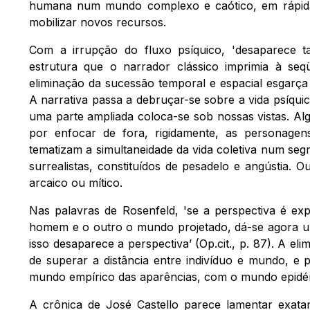
humana num mundo complexo e caótico, em rápida t
mobilizar novos recursos.
Com a irrupção do fluxo psíquico, 'desaparece 
estrutura que o narrador clássico imprimia à seq
eliminação da sucessão temporal e espacial esgarça 
A narrativa passa a debruçar-se sobre a vida psíqui
uma parte ampliada coloca-se sob nossas vistas. Al
por enfocar de fora, rigidamente, as personagen
tematizam a simultaneidade da vida coletiva num s
surrealistas, constituídos de pesadelo e angústia.
arcaico ou mítico.
Nas palavras de Rosenfeld, 'se a perspectiva é ex
homem e o outro o mundo projetado, dá-se agora u
isso desaparece a perspectiva’ (Op.cit., p. 87). A e
de superar a distância entre indivíduo e mundo, e
mundo empírico das aparências, com o mundo epid
A crônica de José Castello parece lamentar exatame