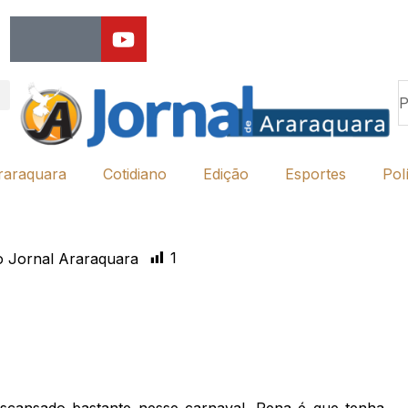
raraquara
Cotidiano
Edição
Esportes
Polí
1
 Jornal Araraquara
scansado bastante nesse carnaval. Pena é que tenha