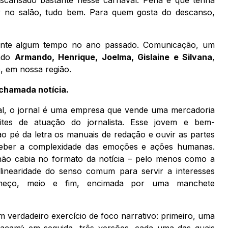
r no salão, tudo bem. Para quem gosta do descanso,
rante algum tempo no ano passado. Comunicação, um
gado
Armando, Henrique, Joelma, Gislaine e Silvana
,
, em nossa região.
chamada notícia.
nal, o jornal é uma empresa que vende uma mercadoria
ites de atuação do jornalista. Esse jovem e bem-
ao pé da letra os manuais de redação e ouvir as partes
rceber a complexidade das emoções e ações humanas.
 não cabia no formato da notícia – pelo menos como a
linearidade do senso comum para servir a interesses
começo, meio e fim, encimada por uma manchete
m verdadeiro exercício de foco narrativo: primeiro, uma
laçam’; em seguida, três versões, cada uma das quais