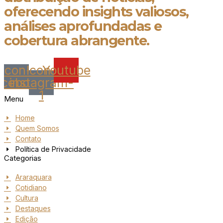
oferecendo insights valiosos,
análises aprofundadas e
cobertura abrangente.
Icon-
Icon-
Youtube
acebook
instagram-
1
Menu
Home
Quem Somos
Contato
Política de Privacidade
Categorias
Araraquara
Cotidiano
Cultura
Destaques
Edição