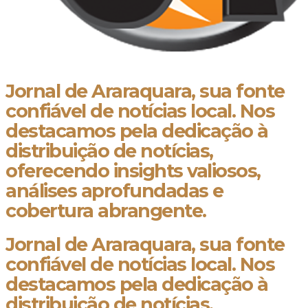
Jornal de Araraquara, sua fonte
confiável de notícias local. Nos
destacamos pela dedicação à
distribuição de notícias,
oferecendo insights valiosos,
análises aprofundadas e
cobertura abrangente.
Jornal de Araraquara, sua fonte
confiável de notícias local. Nos
destacamos pela dedicação à
distribuição de notícias,