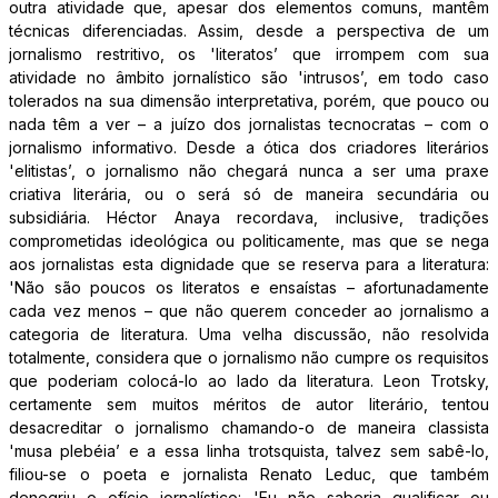
outra atividade que, apesar dos elementos comuns, mantêm
técnicas diferenciadas. Assim, desde a perspectiva de um
jornalismo restritivo, os 'literatos’ que irrompem com sua
atividade no âmbito jornalístico são 'intrusos’, em todo caso
tolerados na sua dimensão interpretativa, porém, que pouco ou
nada têm a ver – a juízo dos jornalistas tecnocratas – com o
jornalismo informativo. Desde a ótica dos criadores literários
'elitistas’, o jornalismo não chegará nunca a ser uma praxe
criativa literária, ou o será só de maneira secundária ou
subsidiária. Héctor Anaya recordava, inclusive, tradições
comprometidas ideológica ou politicamente, mas que se nega
aos jornalistas esta dignidade que se reserva para a literatura:
'Não são poucos os literatos e ensaístas – afortunadamente
cada vez menos – que não querem conceder ao jornalismo a
categoria de literatura. Uma velha discussão, não resolvida
totalmente, considera que o jornalismo não cumpre os requisitos
que poderiam colocá-lo ao lado da literatura. Leon Trotsky,
certamente sem muitos méritos de autor literário, tentou
desacreditar o jornalismo chamando-o de maneira classista
'musa plebéia’ e a essa linha trotsquista, talvez sem sabê-lo,
filiou-se o poeta e jornalista Renato Leduc, que também
denegriu o ofício jornalístico: 'Eu não saberia qualificar ou