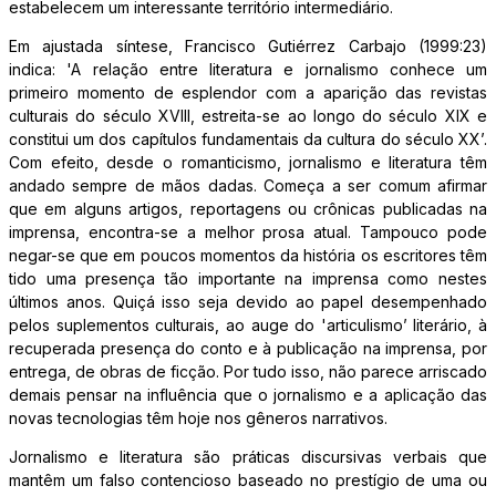
estabelecem um interessante território intermediário.
Em ajustada síntese, Francisco Gutiérrez Carbajo (1999:23)
indica: 'A relação entre literatura e jornalismo conhece um
primeiro momento de esplendor com a aparição das revistas
culturais do século XVIII, estreita-se ao longo do século XIX e
constitui um dos capítulos fundamentais da cultura do século XX’.
Com efeito, desde o romanticismo, jornalismo e literatura têm
andado sempre de mãos dadas. Começa a ser comum afirmar
que em alguns artigos, reportagens ou crônicas publicadas na
imprensa, encontra-se a melhor prosa atual. Tampouco pode
negar-se que em poucos momentos da história os escritores têm
tido uma presença tão importante na imprensa como nestes
últimos anos. Quiçá isso seja devido ao papel desempenhado
pelos suplementos culturais, ao auge do 'articulismo’ literário, à
recuperada presença do conto e à publicação na imprensa, por
entrega, de obras de ficção. Por tudo isso, não parece arriscado
demais pensar na influência que o jornalismo e a aplicação das
novas tecnologias têm hoje nos gêneros narrativos.
Jornalismo e literatura são práticas discursivas verbais que
mantêm um falso contencioso baseado no prestígio de uma ou