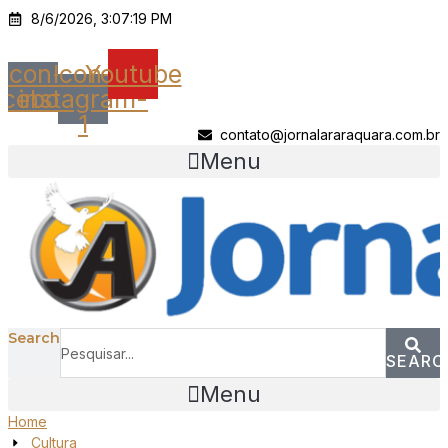
Ir
8/6/2026, 3:07:19 PM
para
o
Icon-
Icon-
Youtube
conteúdo
acebook
instagram-
1
contato@jornalararaquara.com.br
Menu
Search
SEARC
Menu
Home
Cultura