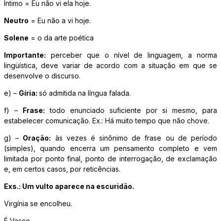
Íntimo = Eu não vi ela hoje.
Neutro
= Eu não a vi hoje.
Solene
= o da arte poética
Importante:
perceber que o nível de linguagem, a norma
lingüística, deve variar de acordo com a situação em que se
desenvolve o discurso.
e) –
Gíria:
só admitida na língua falada.
f) –
Frase:
todo enunciado suficiente por si mesmo, para
estabelecer comunicação. Ex.: Há muito tempo que não chove.
g) –
Oração:
às vezes é sinônimo de frase ou de período
(simples), quando encerra um pensamento completo e vem
limitada por ponto final, ponto de interrogação, de exclamação
e, em certos casos, por reticências.
Exs.: Um vulto aparece na escuridão.
Virgínia se encolheu.
É Vasco.