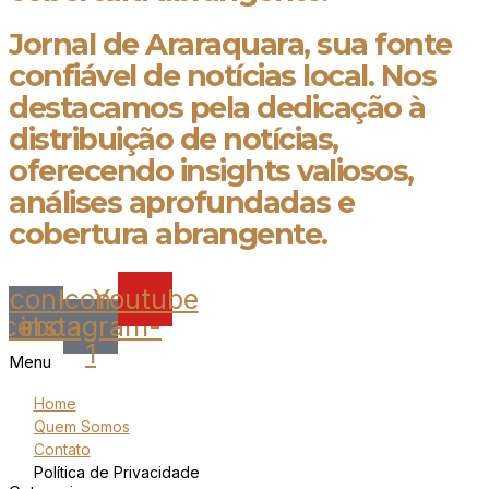
Jornal de Araraquara, sua fonte
confiável de notícias local. Nos
destacamos pela dedicação à
distribuição de notícias,
oferecendo insights valiosos,
análises aprofundadas e
cobertura abrangente.
Icon-
Icon-
Youtube
acebook
instagram-
1
Menu
Home
Quem Somos
Contato
Política de Privacidade