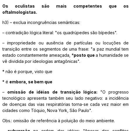
Os oculistas são mais competentes que os
oftalmologistas.
h3) – exclua incongruências semânticas:
– contradição lógica literal: "os quadrúpedes são bípedes".
– impropriedade ou ausência de partículas ou locuções de
transição entre os segmentos de uma frase: "a paz mundial tem
estado constantemente ameaçada, *
posto que
a humanidade se
vê dividida por ideologias antagônicas".
* não é porque, visto que
* é
embora, se bem que
–
omissão de idéias de transição lógica:
"O progresso
tecnológico apresenta também seu lado negativo: a incidência
de doenças das vias respiratórias torna-se cada vez maior em
cidades como Tóquio, Nova York, São Paulo".
Obs.: omissão de referência à poluição do meio ambiente.
–
subversão
na ordem das idéias: "Apesar dos conflitos