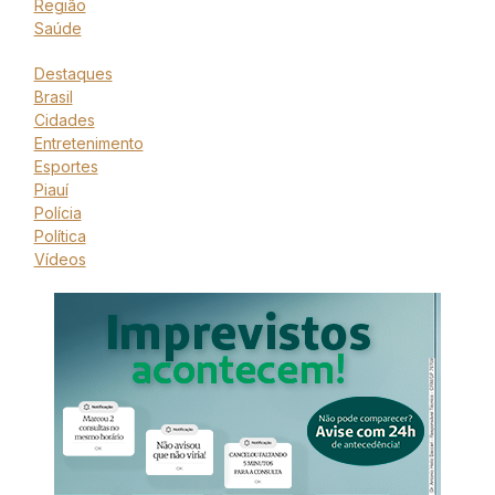
Região
Saúde
Destaques
Brasil
Cidades
Entretenimento
Esportes
Piauí
Polícia
Política
Vídeos