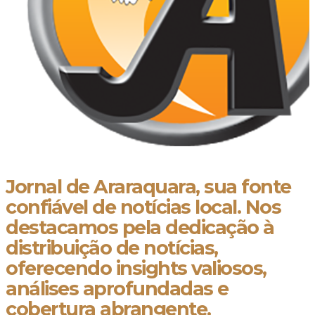
Jornal de Araraquara, sua fonte
confiável de notícias local. Nos
destacamos pela dedicação à
distribuição de notícias,
oferecendo insights valiosos,
análises aprofundadas e
cobertura abrangente.