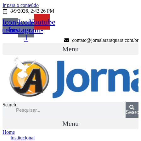
Ir para o conteúdo
8/9/2026, 2:42:26 PM
Icon-
Icon-
Youtube
acebook
instagram-
1
contato@jornalararaquara.com.br
Menu
Search
Searc
Menu
Home
Institucional