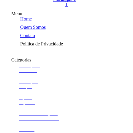
1
Menu
Home
Quem Somos
Contato
Política de Privacidade
Categorias
Araraquara
Cotidiano
Cultura
Destaques
Edição
Edições
esporte
Esportes
Institucional
Jornal de Araraquara
Memórias do Polezze
Política
Receitas