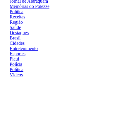
Jornal de Araraquara
Memórias do Polezze
Política
Receitas
Região
Saúde
Destaques
Brasil
Cidades
Entretenimento
Esportes
Piauí
Polícia
Política
Vídeos