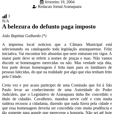
fevereiro 19, 2004
Redacao Jornal Araraquara
1
N/A
A belezura do defunto paga imposto
João Baptista Galhardo (*)
A imprensa local noticiou que a Câmara Municipal está
selecionando ou catalogando toda legislação araraquarense. Feliz
iniciativa. Vai encontrar leis absurdas que nem entraram em vigor. A
maior parte deve se referir a nomes de praças e ruas. Não vamos
discutir se homenagens merecidas ou não. Mas verdade seja dita,
boa parte dessas homenagens é feita mais para os familiares de
pessoas falecidas, do que na realidade por algo que elas tenham feito
pela Cidade.
Certa vez e por acaso participei de uma Comissão que foi à São
Paulo levar ao conhecimento de uma Autoridade do Poder
Judiciário, que o Legislativo de Araraquara tinha lhe concedido o
título de cidadão. Cavalheiro, mandou servir café e com muita
sutileza recusou a cidadania, dizendo que nada fizera pela cidade e
que essa homenagem deveria ser concedida com muita prudência e
tão somente para aquele que merecesse a honraria. Não sei até hoje