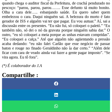
quando chega o auditor fiscal da Prefeitura, de crachá pendurado no
pescoço: “parou, parou, parou……. Esse defunto tá muito bonito.
Olha a cara dele….. esbanjando saúde. Eu quero saber quem
embelezou o cara. Daqui ninguém sai. A belezura do morto é fato
gerador de ISS e alguém vai ter que pagar. Eu vou autuar.” Aí, sai a
discussão entre os presentes. “Eu não fui, só coloquei o paletó.” “Eu
também não, só dei o nó da gravata porque ninguém sabia dar.” O
outro, “eu só coloquei a meia porque as unhas estavam compridas”.
“Eu coloquei a calça.” Até que alguém não agüentando a pressão
acaba dedando: “eu não falei Carlão que esse negócio de passar
baton e rouge no finado Geraldinho não ía dar certo.” “Além dele
ficar com cara de veado ainda vai fazer a gente pagar imposto”. “Se
vira agora. Eu tô fora”.
(*) É colaborador do J.A
Compartilhe :