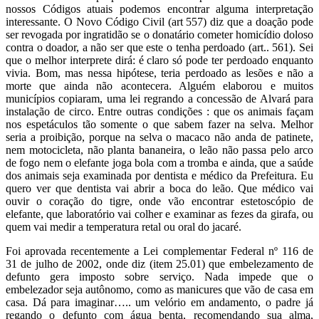
nossos Códigos atuais podemos encontrar alguma interpretação
interessante. O Novo Código Civil (art 557) diz que a doação pode
ser revogada por ingratidão se o donatário cometer homicídio doloso
contra o doador, a não ser que este o tenha perdoado (art.. 561). Sei
que o melhor interprete dirá: é claro só pode ter perdoado enquanto
vivia. Bom, mas nessa hipótese, teria perdoado as lesões e não a
morte que ainda não acontecera. Alguém elaborou e muitos
municípios copiaram, uma lei regrando a concessão de Alvará para
instalação de circo. Entre outras condições : que os animais façam
nos espetáculos tão somente o que sabem fazer na selva. Melhor
seria a proibição, porque na selva o macaco não anda de patinete,
nem motocicleta, não planta bananeira, o leão não passa pelo arco
de fogo nem o elefante joga bola com a tromba e ainda, que a saúde
dos animais seja examinada por dentista e médico da Prefeitura. Eu
quero ver que dentista vai abrir a boca do leão. Que médico vai
ouvir o coração do tigre, onde vão encontrar estetoscópio de
elefante, que laboratório vai colher e examinar as fezes da girafa, ou
quem vai medir a temperatura retal ou oral do jacaré.
Foi aprovada recentemente a Lei complementar Federal nº 116 de
31 de julho de 2002, onde diz (item 25.01) que embelezamento de
defunto gera imposto sobre serviço. Nada impede que o
embelezador seja autônomo, como as manicures que vão de casa em
casa. Dá para imaginar….. um velório em andamento, o padre já
regando o defunto com água benta, recomendando sua alma,