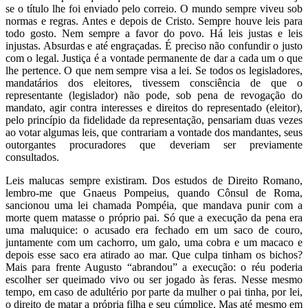
se o título lhe foi enviado pelo correio. O mundo sempre viveu sob
normas e regras. Antes e depois de Cristo. Sempre houve leis para
todo gosto. Nem sempre a favor do povo. Há leis justas e leis
injustas. Absurdas e até engraçadas. É preciso não confundir o justo
com o legal. Justiça é a vontade permanente de dar a cada um o que
lhe pertence. O que nem sempre visa a lei. Se todos os legisladores,
mandatários dos eleitores, tivessem consciência de que o
representante (legislador) não pode, sob pena de revogação do
mandato, agir contra interesses e direitos do representado (eleitor),
pelo princípio da fidelidade da representação, pensariam duas vezes
ao votar algumas leis, que contrariam a vontade dos mandantes, seus
outorgantes procuradores que deveriam ser previamente
consultados.
Leis malucas sempre existiram. Dos estudos de Direito Romano,
lembro-me que Gnaeus Pompeius, quando Cônsul de Roma,
sancionou uma lei chamada Pompéia, que mandava punir com a
morte quem matasse o próprio pai. Só que a execução da pena era
uma maluquice: o acusado era fechado em um saco de couro,
juntamente com um cachorro, um galo, uma cobra e um macaco e
depois esse saco era atirado ao mar. Que culpa tinham os bichos?
Mais para frente Augusto “abrandou” a execução: o réu poderia
escolher ser queimado vivo ou ser jogado às feras. Nesse mesmo
tempo, em caso de adultério por parte da mulher o pai tinha, por lei,
o direito de matar a própria filha e seu cúmplice. Mas até mesmo em