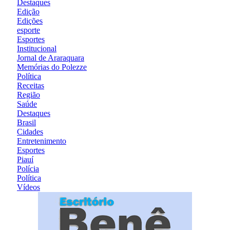
Destaques
Edição
Edições
esporte
Esportes
Institucional
Jornal de Araraquara
Memórias do Polezze
Política
Receitas
Região
Saúde
Destaques
Brasil
Cidades
Entretenimento
Esportes
Piauí
Polícia
Política
Vídeos