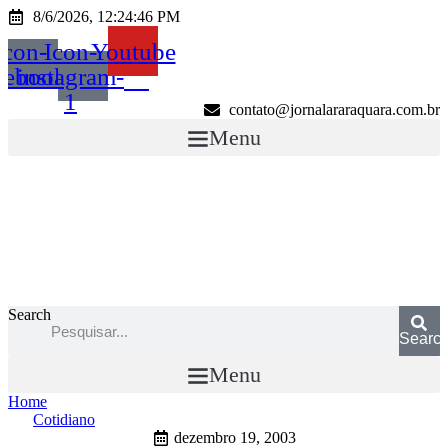
Ir
8/6/2026, 12:24:46 PM
para
Icon-
Icon-
Youtube
o
conteúdo
cebook
instagram-
1
contato@jornalararaquara.com.br
Menu
Search
Searc
Menu
Home
Cotidiano
dezembro 19, 2003