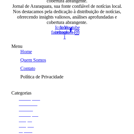
cobertura abrangente.
Jornal de Araraquara, sua fonte confiável de notícias local.
Nos destacamos pela dedicação à distribuição de notícias,
oferecendo insights valiosos, análises aprofundadas e
cobertura abrangente.
Icon-
Icon-
Youtube
facebook
instagram-
1
Menu
Home
Quem Somos
Contato
Política de Privacidade
Categorias
Araraquara
Cotidiano
Cultura
Destaques
Edição
Edições
esporte