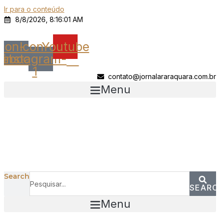
Ir para o conteúdo
8/8/2026, 8:16:01 AM
Icon-
Icon-
Youtube
cebook
instagram-
1
contato@jornalararaquara.com.br
Menu
Search
SEARC
Menu