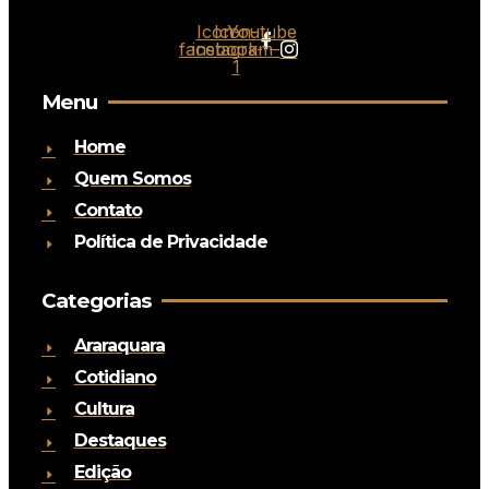
Icon-
Icon-
Youtube
facebook
instagram-
1
Menu
Home
Quem Somos
Contato
Política de Privacidade
Categorias
Araraquara
Cotidiano
Cultura
Destaques
Edição