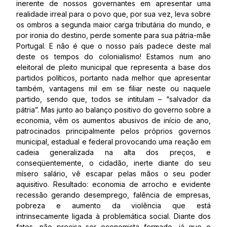
inerente de nossos governantes em apresentar uma
realidade irreal para o povo que, por sua vez, leva sobre
os ombros a segunda maior carga tributária do mundo, e
por ironia do destino, perde somente para sua pátria-mãe
Portugal. E não é que o nosso país padece deste mal
deste os tempos do colonialismo! Estamos num ano
eleitoral de pleito municipal que representa a base dos
partidos políticos, portanto nada melhor que apresentar
também, vantagens mil em se filiar neste ou naquele
partido, sendo que, todos se intitulam – “salvador da
pátria”. Mas junto ao balanço positivo do governo sobre a
economia, vêm os aumentos abusivos de início de ano,
patrocinados principalmente pelos próprios governos
municipal, estadual e federal provocando uma reação em
cadeia generalizada na alta dos preços, e
conseqüentemente, o cidadão, inerte diante do seu
mísero salário, vê escapar pelas mãos o seu poder
aquisitivo. Resultado: economia de arrocho e evidente
recessão gerando desemprego, falência de empresas,
pobreza e aumento da violência que está
intrinsecamente ligada à problemática social. Diante dos
fatos, não precisa ser economista formado, já que o