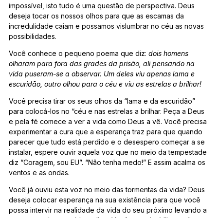
impossível, isto tudo é uma questão de perspectiva. Deus
deseja tocar os nossos olhos para que as escamas da
incredulidade caiam e possamos vislumbrar no céu as novas
possibilidades.
Você conhece o pequeno poema que diz:
dois homens
olharam para fora das grades da prisão, ali pensando na
vida puseram-se a observar. Um deles viu apenas lama e
escuridão, outro olhou para o céu e viu as estrelas a brilhar!
Você precisa tirar os seus olhos da “lama e da escuridão”
para colocá-los no “céu e nas estrelas a brilhar. Peça a Deus
e pela fé comece a ver a vida como Deus a vê. Você precisa
experimentar a cura que a esperança traz para que quando
parecer que tudo está perdido e o desespero começar a se
instalar, espere ouvir aquela voz que no meio da tempestade
diz “Coragem, sou EU”. “Não tenha medo!” E assim acalma os
ventos e as ondas.
Você já ouviu esta voz no meio das tormentas da vida? Deus
deseja colocar esperança na sua existência para que você
possa intervir na realidade da vida do seu próximo levando a